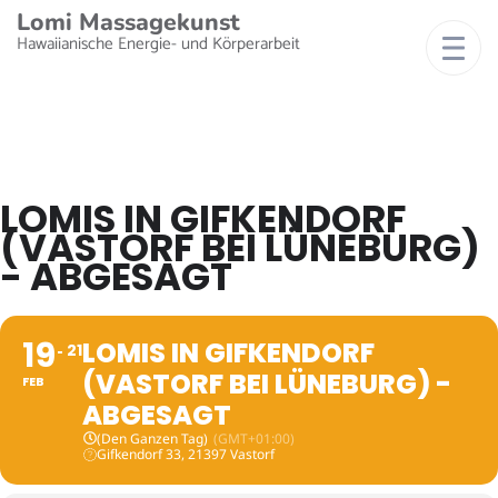
Lomi Massagekunst
Hawaiianische Energie- und Körperarbeit
LOMIS IN GIFKENDORF
(VASTORF BEI LÜNEBURG)
- ABGESAGT
19
LOMIS IN GIFKENDORF
21
(VASTORF BEI LÜNEBURG) -
FEB
ABGESAGT
(Den Ganzen Tag)
(GMT+01:00)
Gifkendorf 33, 21397 Vastorf