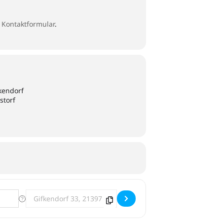
s
Kontaktformular
.
kendorf
storf
Destination Address - LOMIS in Gifkendorf (Vastorf bei L