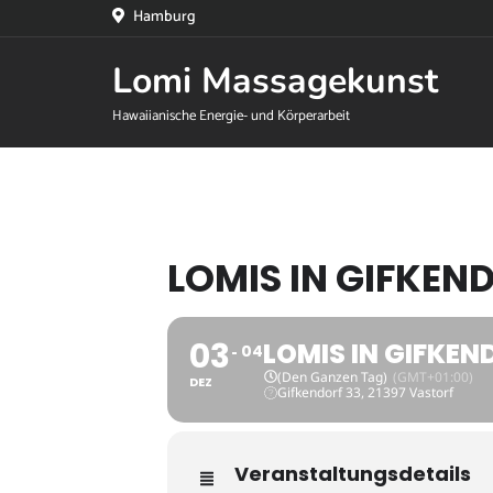
Hamburg
Lomi Massagekunst
Hawaiianische Energie- und Körperarbeit
LOMIS IN GIFKEN
03
LOMIS IN GIFKEN
04
(Den Ganzen Tag)
(GMT+01:00)
DEZ
Gifkendorf 33, 21397 Vastorf
Veranstaltungsdetails