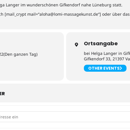
ga Langer im wunderschönen Gifkendorf nahe Lüneburg statt.
h [mail_crypt mail=“
a
@ahol
-imol
assam
nukeg
ed.ts
“] oder über da
Ortsangabe
bei Helga Langer in Gif
22
(Den ganzen Tag)
Gifkendorf 33, 21397 Va
OTHER EVENTS
ER
S in Gifkendorf (Vastorf bei Lüneburg) [JlGoOBRhv]