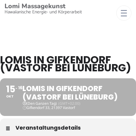
Lomi Massagekunst
Hawaiianische Energie- und Körperarbeit
LOMIS IN GIFKENDORF
(VASTORF BEI LÜNEBURG)
15
LOMIS IN GIFKENDORF
16
(VASTORF BEI LÜNEBURG)
OKT
(Den Ganzen Tag)
(GMT+02:00)
Gifkendorf 33, 21397 Vastorf
Veranstaltungsdetails