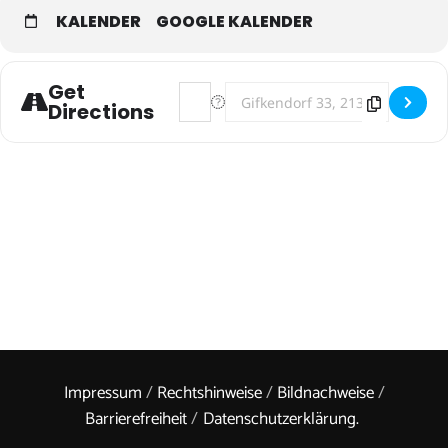
KALENDER
GOOGLE KALENDER
Get
Address - LOMIS in Gifkendorf (Vastorf
Destination Address - LOMIS in G
Directions
Impressum
/
Rechtshinweise
/
Bildnachweise
/
Barrierefreiheit
/
Datenschutzerklärung