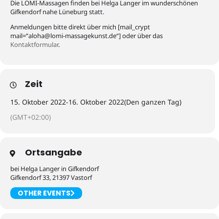
Die LOMI-Massagen finden bei Helga Langer im wunderschönen
Gifkendorf nahe Lüneburg statt.
Anmeldungen bitte direkt über mich [mail_crypt
mail=“
a
@ahol
-imol
assam
nukeg
ed.ts
“] oder über das
Kontaktformular
.
Zeit
15. Oktober 2022
-
16. Oktober 2022
(Den ganzen Tag)
(GMT+02:00)
Ortsangabe
bei Helga Langer in Gifkendorf
Gifkendorf 33, 21397 Vastorf
OTHER EVENTS