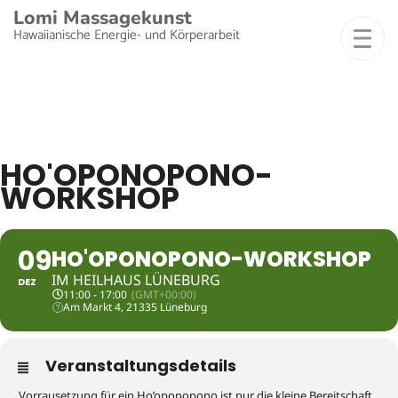
Lomi Massagekunst
Hawaiianische Energie- und Körperarbeit
HO'OPONOPONO-
WORKSHOP
09
HO'OPONOPONO-WORKSHOP
IM HEILHAUS LÜNEBURG
DEZ
11:00 - 17:00
(GMT+00:00)
Am Markt 4, 21335 Lüneburg
Veranstaltungsdetails
Vorrausetzung für ein Ho’oponopono ist nur die kleine Bereitschaft