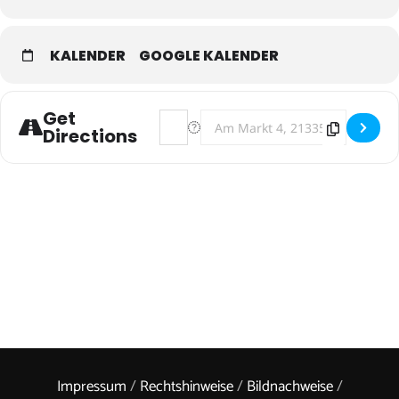
KALENDER
GOOGLE KALENDER
Get
Address - Ho'oponopono-Workshop [nJ6
Destination Address - Ho'opono
Directions
Impressum
/
Rechtshinweise
/
Bildnachweise
/