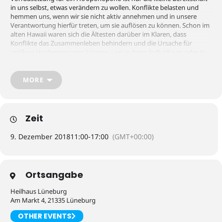
in uns selbst, etwas verändern zu wollen. Konflikte belasten und
hemmen uns, wenn wir sie nicht aktiv annehmen und in unsere
Verantwortung hierfür treten, um sie auflösen zu können. Schon im
alten Hawaii waren sich die Ältesten darüber im Klaren, dass
Konflikte das Zusammenleben behindern und die Ursache für
größere Hindernisse sein können – sei es beim Individuum oder in
der Gruppe.
Bitte direkt anmelden
telefonisch unter +49 (179) 24 21 655 oder
MORE
per Mail [mailcrypt email=“
a
@ahol
-imol
assam
nukeg
ed.ts
“].
Beitrag: 75,- Euro / ermäßigt: 45,- Euro
Zeit
Bitte direkt anmelden
telefonisch unter +49 (179) 24 21 655 oder
per Mail [mailcrypt email=“
9. Dezember 2018
11:00
-
a
17:00
@ahol
-imol
(GMT+00:00)
assam
nukeg
ed.ts
“].
Ortsangabe
Heilhaus Lüneburg
Am Markt 4, 21335 Lüneburg
OTHER EVENTS