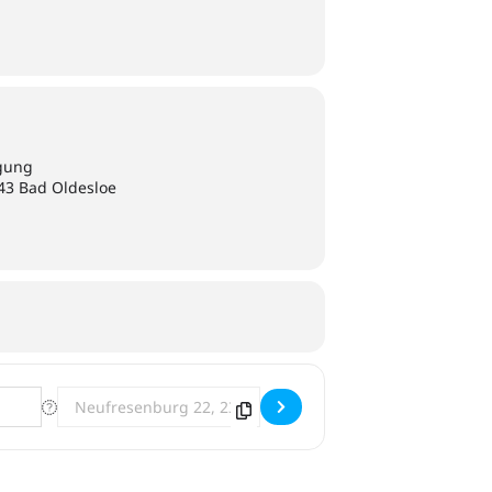
gung
43 Bad Oldesloe
Destination Address - Fliegen in Neufresenburg [RLexkvtzc