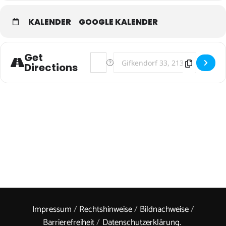
KALENDER
GOOGLE KALENDER
Get
Address - FLIEGEN & Ho'oponopono [Z
Destination Address - FLIEGEN &
Directions
Impressum
/
Rechtshinweise
/
Bildnachweise
/
Barrierefreiheit
/
Datenschutzerklärung