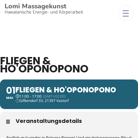
Lomi Massagekunst
Hawaiianische Energie- und Körperarbeit
FLIEGEN &
HO'OPONOPONO
01
FLIEGEN & HO'OPONOPONO
11:00 - 17:00
(GMT+02:00)
MAI
Gifkendorf 33, 21397 Vastorf
Veranstaltungsdetails
Endlich mal wieder in Präsenz fliegen! Und ein Ho’oponopono-Ritual