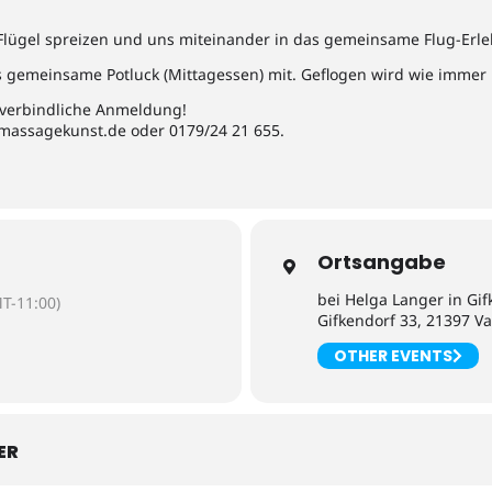
Flügel spreizen und uns miteinander in das gemeinsame Flug-Erl
das gemeinsame Potluck (Mittagessen) mit. Geflogen wird wie immer
d verbindliche Anmeldung!
assam
nukeg
ed.ts
oder 0179/24 21 655.
Ortsangabe
bei Helga Langer in Gif
T-11:00)
Gifkendorf 33, 21397 Va
OTHER EVENTS
ER