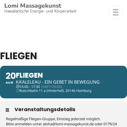
Lomi Massagekunst
Hawaiianische Energie- und Körperarbeit
FLIEGEN
20
FLIEGEN
KA'ALELEAU - EIN GEBET IN BEWEGUNG
AUG
16:00 - 17:30
(GMT+00:00)
Rutschbahn 11 a (Hinterhof), 20146 Hamburg
Veranstaltungsdetails
Regelmäßige Fliegen-Gruppe, Einstieg jederzeit möglich.
Bitte anmelden unter
a
@ahol
-imol
assam
nukeg
ed.ts
oder 0179/24