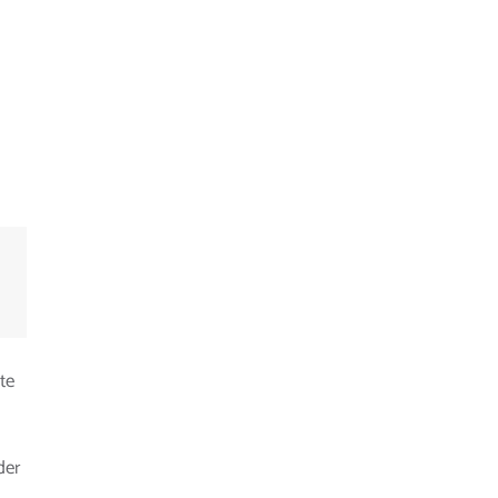
te
der