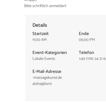
Bitte schriftlich anmelden!
Details
Startzeit
Ende
11:00 AM
05:00 PM
Event-Kategorien
Telefon
Lokale Events
+49 (179) 24 21 
E-Mail-Adresse
-
assam
nukeg
ed.ts
a
@ahol
imol